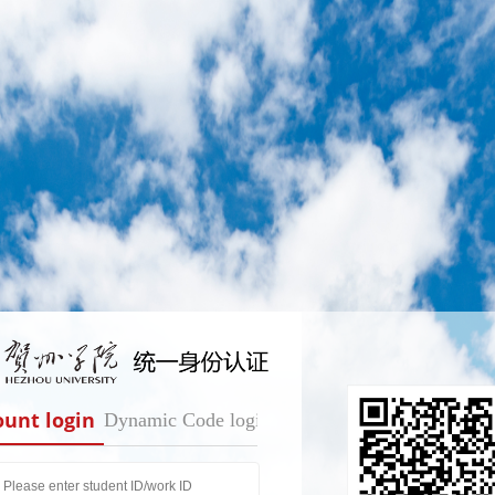
ount login
Dynamic Code login